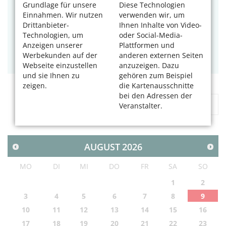
Eine mitreißende Tanzproduktion inspiriert von der
Grundlage für unsere
Diese Technologien
Musik von Leonard Cohen.
Einnahmen. Wir nutzen
verwenden wir, um
Drittanbieter-
Ihnen Inhalte von Video-
Tags:
Musik
,
Tanz
Technologien, um
oder Social-Media-
Anzeigen unserer
Plattformen und
09.08.2026, 14 Uhr
Werbekunden auf der
anderen externen Seiten
Kölner Philharmonie
Webseite einzustellen
anzuzeigen. Dazu
und sie Ihnen zu
gehören zum Beispiel
zeigen.
die Kartenausschnitte
bei den Adressen der
«
1
2
...
102
»
Veranstalter.
AUGUST
2026
MO
DI
MI
DO
FR
SA
SO
1
2
3
4
5
6
7
8
9
10
11
12
13
14
15
16
17
18
19
20
21
22
23