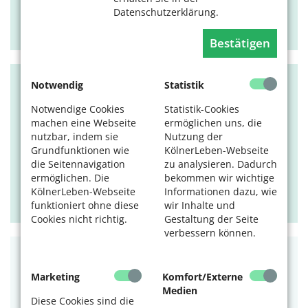
Datenschutzerklärung.
09.08.2026, 11-17 Uhr
Museum für Ostasiatische Kunst
Bestätigen
Notwendig
Statistik
BILDUNG
Notwendige Cookies
Statistik-Cookies
Umweltkino
machen eine Webseite
ermöglichen uns, die
nutzbar, indem sie
Nutzung der
„Die Rückkehr der Biber".
Grundfunktionen wie
KölnerLeben-Webseite
Tags:
Kino
,
kostenlos
die Seitennavigation
zu analysieren. Dadurch
ermöglichen. Die
bekommen wir wichtige
09.08.2026, 14 Uhr
KölnerLeben-Webseite
Informationen dazu, wie
Gut Leidenhausen
funktioniert ohne diese
wir Inhalte und
Cookies nicht richtig.
Gestaltung der Seite
verbessern können.
KULTUR
Marketing
Komfort/Externe
Ballets Jazz Montreal: Dance me
Medien
Diese Cookies sind die