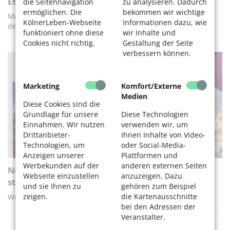
Essen auf Rädern – Auswahl geeigneter Anbieter
die Seitennavigation
zu analysieren. Dadurch
ermöglichen. Die
bekommen wir wichtige
Menüdienste: Worauf sollten Senioren und Angehörige bei
KölnerLeben-Webseite
Informationen dazu, wie
der Auswahl achten?
funktioniert ohne diese
wir Inhalte und
Cookies nicht richtig.
Gestaltung der Seite
verbessern können.
DIGITALES LERNEN
Marketing
Komfort/Externe
Medien
Diese Cookies sind die
Grundlage für unsere
Diese Technologien
Einnahmen. Wir nutzen
verwenden wir, um
Drittanbieter-
Ihnen Inhalte von Video-
Technologien, um
oder Social-Media-
Anzeigen unserer
Plattformen und
Werbekunden auf der
anderen externen Seiten
Neues Semester der Volkshochschule Köln (VHS)
Webseite einzustellen
anzuzeigen. Dazu
startet
und sie Ihnen zu
gehören zum Beispiel
zeigen.
die Kartenausschnitte
Weiterbildungen, Kurse für PC und Smartphone
bei den Adressen der
Veranstalter.