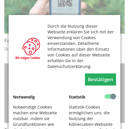
Durch die Nutzung dieser
Webseite erklären Sie sich mit der
Verwendung von Cookies
Falsche QR-Codes an Parkscheinautomaten
einverstanden. Detaillierte
Die Stadt Köln warnt vor Betrugsmasche beim Parken
Informationen über den Einsatz
von Cookies auf dieser Webseite
erhalten Sie in der
Datenschutzerklärung.
VERBRAUCHERTIPPS
Bestätigen
Notwendig
Statistik
Notwendige Cookies
Statistik-Cookies
machen eine Webseite
ermöglichen uns, die
nutzbar, indem sie
Nutzung der
Grundfunktionen wie
KölnerLeben-Webseite