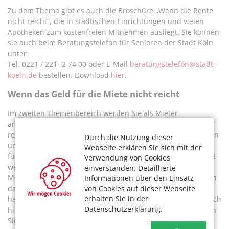
Zu dem Thema gibt es auch die Broschüre „Wenn die Rente
nicht reicht“, die in städtischen Einrichtungen und vielen
Apotheken zum kostenfreien Mitnehmen ausliegt. Sie können
sie auch beim Beratungstelefon für Senioren der Stadt Köln
unter
Tel. 0221 / 221- 2 74 00 oder E-Mail
beratungstelefon@stadt-
koeln.de
bestellen. Download
hier
.
Wenn das Geld für die Miete nicht reicht
Im zweiten Themenbereich werden Sie als Mieter
angesprochen, wenn Sie Schwierigkeiten mit den
regelmäßigen Mietzahlungen haben. Steigende Nebenkosten
Durch die Nutzung dieser
und Energiekosten, hohe Lebenshaltungskosten insgesamt
Webseite erklären Sie sich mit der
führen manchmal dazu, dass knappe Einkommen umverteilt
Verwendung von Cookies
werden. Mit dem Gedanken, die Miete dann im nächsten
einverstanden. Detaillierte
Monat auszugleichen, wird einen Monat nicht gezahlt. Wenn
Informationen über den Einsatz
von Cookies auf dieser Webseite
das nicht wieder aufgefangen wird, kann das fatale Folgen
erhalten Sie in der
haben- bis hin zum Wohnungsverlust. Zum Glück gibt es auch
Datenschutzerklärung.
hier finanzielle Hilfen des Staates. Bei der Stadt Köln können
Sie Wohngeld und Einzelfallhilfen beantragen. Welche das