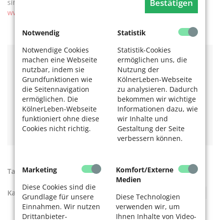
Bestätigen
sind und wo es Beratung gibt, erfahren Sie ebenfalls bei
www.gute-quellen.koeln.
Notwendig
Statistik
Notwendige Cookies
Statistik-Cookies
machen eine Webseite
ermöglichen uns, die
Mehr Informationen:
www.gute-quellen.koeln
nutzbar, indem sie
Nutzung der
Grundfunktionen wie
KölnerLeben-Webseite
Das könnte Sie auch interessieren:
die Seitennavigation
zu analysieren. Dadurch
Hilfe, das Geld reicht nicht – der Geld-Ratgeber für
Senioren
ermöglichen. Die
bekommen wir wichtige
Ein Viertel der Kölner Haushalte ist armutsgefährdet!
KölnerLeben-Webseite
Informationen dazu, wie
Zentrum für Beratung und Hilfsangebote –
funktioniert ohne diese
wir Inhalte und
„dieKümmerei“
Cookies nicht richtig.
Gestaltung der Seite
verbessern können.
Marketing
Komfort/Externe
Tags:
Armut
,
Hilfsangebote
,
Wohnungsverlust
Medien
Diese Cookies sind die
Kategorien:
Soziales
,
Finanzen
,
Apps und Webseiten
Grundlage für unsere
Diese Technologien
Einnahmen. Wir nutzen
verwenden wir, um
Drittanbieter-
Ihnen Inhalte von Video-