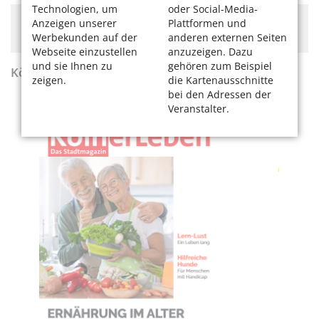
Technologien, um
oder Social-Media-
Hier könnte Werbung stehen, mit der wir uns
Anzeigen unserer
Plattformen und
finanzieren. Bitte akzeptieren Sie die
Cookie-Meldung
.
Werbekunden auf der
anderen externen Seiten
Webseite einzustellen
anzuzeigen. Dazu
und sie Ihnen zu
gehören zum Beispiel
KölnerLeben Sommer 2026
zeigen.
die Kartenausschnitte
bei den Adressen der
Veranstalter.