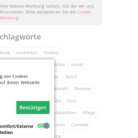
Hier könnte Werbung stehen, mit der wir uns
finanzieren. Bitte akzeptieren Sie die
Cookie-
Meldung
.
chlagworte
usik
kostenlos
Theater
eniorennetzwerk
Geschichte
Kunst
g von Cookies
Museum
Natur
Literatur
Sport
auf dieser Webseite
ührung
Gespräche
Kabarett
Demenz
Wandern
Brauchtum
Film
Kino
Bestätigen
orsorge
Beratung
Weihnachten
Pflege
este
Tanz
Vortrag
Essen
Comedy
omfort/Externe
edien
igital
Gesundheit
Politik