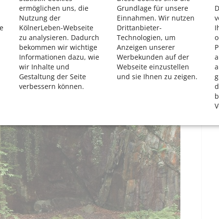
Beispiel einen spannenden Steinzeitspielplatz sowie die
ermöglichen uns, die
Grundlage für unsere
D
igen.
Nutzung der
Einnahmen. Wir nutzen
v
e
KölnerLeben-Webseite
Drittanbieter-
I
zu analysieren. Dadurch
Technologien, um
o
bekommen wir wichtige
Anzeigen unserer
P
p zwei Kilometer lange Kunstweg „Menschenspuren“. Er
Informationen dazu, wie
Werbekunden auf der
a
lerinnen und Künstler angelegt. Ein dynamisch in die Erde
wir Inhalte und
Webseite einzustellen
a
dimensionales Gehirn in einem ehemaligen Steinbruch
Gestaltung der Seite
und sie Ihnen zu zeigen.
g
verbessern können.
d
b
V