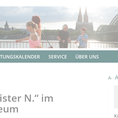
LTUNGSKALENDER
SERVICE
ÜBER UNS
A-
ister N.“ im
seum
K