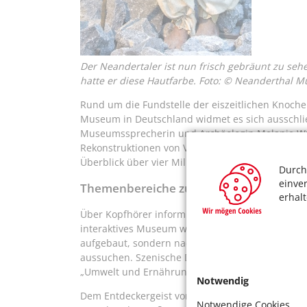
Der Neandertaler ist nun frisch gebräunt zu se
hatte er diese Hautfarbe. Foto: © Neanderthal 
Rund um die Fundstelle der eiszeitlichen Knoch
Museum in Deutschland widmet es sich ausschlie
Museumssprecherin und Archäologin Melanie Wun
Rekonstruktionen von Verwandten und Vorläufer
Überblick über vier Millionen Jahre Menschheits
Durch
einve
Themenbereiche zum Aussuchen
erhal
Über Kopfhörer informieren die Urmenschen hau
interaktives Museum wenden wir uns an alle Gene
aufgebaut, sondern nach Themenbereichen“, sagt
aussuchen. Szenische Darstellungen verdeutlich
„Umwelt und Ernährung“.
Notwendig
Dem Entdeckergeist von Jung und Alt sind im Mu
Notwendige Cookies