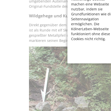
umgebenden Außenarealen fort. Dort gibt es zum 
machen eine Webseite
Original-Fundstelle des Neandertalers zu besicht
nutzbar, indem sie
Grundfunktionen wie di
Wildgehege und Kunstweg
Seitennavigation
ermöglichen. Die
Direkt gegenüber dem Museum beginnt der knap
KölnerLeben-Webseite
ist als Runde mit elf Skulpturen moderner Künst
funktioniert ohne diese
gespießter Metallpfeil und ein steinernes über
Cookies nicht richtig.
markieren seinen Beginn.