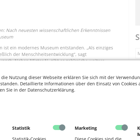
hen: Nach neuesten wissenschaftlichen Erkenntnissen
S
Museum
en ist ein modernes Museum entstanden. „Als einziges
M
ßlich der Menschheitsentwicklung“, sagt
sch. Neben Mister N. gibt es zahlreiche weitere
S
n der heutigen Menschen. Das Museum liefert einen
entwicklung – und das auf unterhaltsame Weise.
 die Nutzung dieser Webseite erklären Sie sich mit der Verwendun
rstanden. Detaillierte Informationen über den Einsatz von Cookies 
ten Sie in der Datenschutzerklärung.
F
tnah und erzählen über ihre Lebensumstände. „Als
rationen. Die Ausstellung ist nicht chronologisch
 Wunsch. Jeder kann also nach seinen Interessen
V
en Bereiche wie „Kommunikation und Gesellschaft“ oder
F
Statistik
Marketing
K
M
seum kaum Grenzen gesetzt. Das setzt sich in den
D
Statistik-Cookies
Diese Cookies sind die