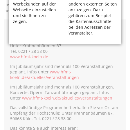
Werbekunden auf der
anderen externen Seiten
Instrumentalausbildung, wird immer bleiben, aber drum
Webseite einzustellen
anzuzeigen. Dazu
herum wird sich eine Reihe von Dingen weiterentwickeln.“
und sie Ihnen zu
gehören zum Beispiel
zeigen.
die Kartenausschnitte
bei den Adressen der
Informationen
Veranstalter.
Hochschule für Musik und Tanz Köln
Unter Krahnenbäumen 87
Tel. 0221 / 28 38 00
www.hfmt-koeln.de
Im Jubiläumsjahr sind mehr als 100 Veranstaltungen
geplant. Infos unter
www.hfmt-
koeln.de/aktuelles/veranstaltungen
Im Jubiläumsjahr sind mehr als 100 Veranstaltungen,
Konzerte, Opern, Tanzaufführungen geplant. Infos
unter
www.hfmt-koeln.de/aktuelles/veranstaltungen
Das vollständige Programmheft erhalten Sie vor Ort am
Empfang der Hochschule: Unter Krahnenbäumen 87,
50668 Köln, Tel. 0221 / 28 38 00
Das könnte Sie auch interessieren: