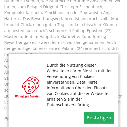
Bühnen zu stehen, wie zahlreiche berühmte Absolventen vor
ihnen, zum Beispiel Dirigent Christoph Eschenbach,
Komponist Karlheinz Stockhausen oder Sopranistin Anja
Harteros. Das Bewerbungsverfahren ist anspruchsvoll: „Man
braucht Glück, einen guten Tag – und ein bisschen Können
am besten auch noch“, schmunzelt Philipp Eppstein (27),
Masterstudent im Hauptfach Klarinette. Rund fünfzig
Bewerber gab es, zwei oder drei wurden genommen. Auch
der gebürtige Italiener Enrico Palatini (24) erinnert sich: „Ich
musste nach Köln reisen, hatte gleichzeitig
Abschlussprüfungen von meinem vorherigen Studium – das
Durch die Nutzung dieser
war stressig.“ Wer es schafft, startet in einen intensiven
Webseite erklären Sie sich mit der
Alltag. Acht Stunden täglich mit dem Instrument sind keine
Verwendung von Cookies
Seltenheit. Cellistin Lea Reutlinger (22) erzählt: „Mit
einverstanden. Detaillierte
Unterricht, Proben und Üben zuhause kriegt man das recht
Informationen über den Einsatz
schnell zusammen.“ Bereits mit 15 Jahren verfolgte sie im
von Cookies auf dieser Webseite
„Jungstudium“, einer frühen Form des Studiums während der
erhalten Sie in der
Schulzeit, konsequent ihren Traum, in einem professionellen
Datenschutzerklärung.
Orchester zu spielen.
Bestätigen
Praxiserfahrung dank guter Vernetzung