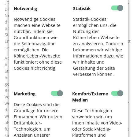
„Die Chancen darauf stehen in Köln ganz gut“, so Prof. Claus.
Notwendig
Statistik
Die Hochschule ist eingebettet in ein professionelles
Netzwerk. Das Gürzenich-Orchester, viele WDR-Ensembles,
Notwendige Cookies
Statistik-Cookies
die Oper Köln, zahlreiche Festivals – sie alle sind nicht nur
machen eine Webseite
ermöglichen uns, die
potenzielle Arbeitgeber, sondern auch Partner. Viele
nutzbar, indem sie
Nutzung der
Studierende sammeln schon im Studium praktische
Grundfunktionen wie
KölnerLeben-Webseite
Erfahrung. „Das Verhältnis zu der Musikszene in der Stadt ist
die Seitennavigation
zu analysieren. Dadurch
sehr eng“, erklärt Prof. Claus.
ermöglichen. Die
bekommen wir wichtige
KölnerLeben-Webseite
Informationen dazu, wie
Aber auch Digitalisierung, neue musikalische
funktioniert ohne diese
wir Inhalte und
Ausdrucksformen und die zunehmende Diversität der
Cookies nicht richtig.
Gestaltung der Seite
Studierenden verändern Inhalte und Strukturen. So wird
verbessern können.
heute in Köln ein türkisches Instrument wie die Baglama
gelehrt – ein Signal für gesellschaftliche Öffnung und
Relevanz, wie Prof. Claus findet. Auch für ihn steht eine
Marketing
Komfort/Externe
Veränderung an: Am 1. Oktober reicht er das Rektor-Zepter
Medien
weiter an Prof. Andrea Raabe, die erste weibliche Rektorin in
Diese Cookies sind die
der Geschichte der Hochschule. Trotz aller Veränderungen
Grundlage für unsere
Diese Technologien
wünscht er sich, dass die Musikhochschule weiterhin mehr
Einnahmen. Wir nutzen
verwenden wir, um
als ein Ort des Lernens sein wird und einen Resonanzraum
Drittanbieter-
Ihnen Inhalte von Video-
für Vergangenheit, Gegenwart und Zukunft bietet. Und er ist
Technologien, um
oder Social-Media-
Anzeigen unserer
Plattformen und
sich sicher: „Der Kern, die klassische Gesangs- und