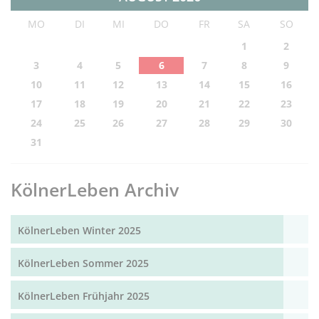
MO
DI
MI
DO
FR
SA
SO
1
2
3
4
5
6
7
8
9
10
11
12
13
14
15
16
17
18
19
20
21
22
23
24
25
26
27
28
29
30
31
KölnerLeben Archiv
KölnerLeben Winter 2025
KölnerLeben Sommer 2025
KölnerLeben Frühjahr 2025