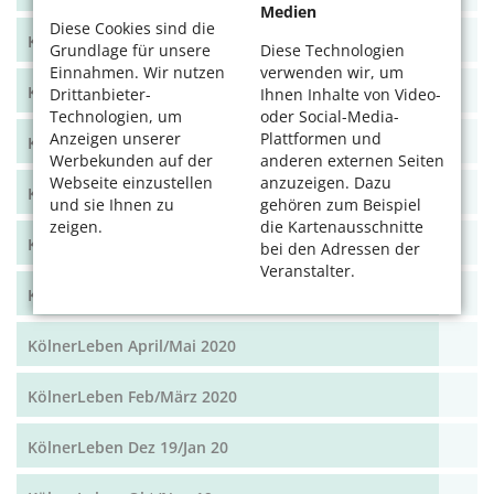
Medien
Diese Cookies sind die
KölnerLeben April/Mai 2021
Grundlage für unsere
Diese Technologien
Einnahmen. Wir nutzen
verwenden wir, um
KölnerLeben Feb/März 2021
Drittanbieter-
Ihnen Inhalte von Video-
Technologien, um
oder Social-Media-
Anzeigen unserer
Plattformen und
KölnerLeben Dez 20/Jan 21
Werbekunden auf der
anderen externen Seiten
Webseite einzustellen
anzuzeigen. Dazu
KölnerLeben Okt/Nov 2020
und sie Ihnen zu
gehören zum Beispiel
zeigen.
die Kartenausschnitte
KölnerLeben Aug/Sept 2020
bei den Adressen der
Veranstalter.
KölnerLeben Juni/Juli 2020
KölnerLeben April/Mai 2020
KölnerLeben Feb/März 2020
KölnerLeben Dez 19/Jan 20