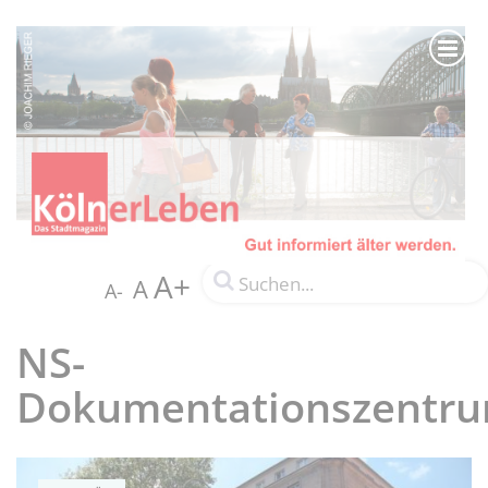
A+
A
A-
NS-
Dokumentationszentr