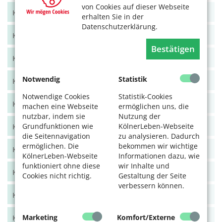
von Cookies auf dieser Webseite
KölnerLeben Dez 22/Jan 23
erhalten Sie in der
Datenschutzerklärung.
KölnerLeben Okt/Nov 2022
Bestätigen
KölnerLeben Aug/Sept 2022
Notwendig
Statistik
KölnerLeben Juni/Juli 2022
Notwendige Cookies
Statistik-Cookies
KölnerLeben April/Mai 2022
machen eine Webseite
ermöglichen uns, die
nutzbar, indem sie
Nutzung der
Grundfunktionen wie
KölnerLeben-Webseite
KölnerLeben Feb/März 2022
die Seitennavigation
zu analysieren. Dadurch
ermöglichen. Die
bekommen wir wichtige
KölnerLeben Dez 21/Jan 22
KölnerLeben-Webseite
Informationen dazu, wie
funktioniert ohne diese
wir Inhalte und
KölnerLeben Okt/Nov 2021
Cookies nicht richtig.
Gestaltung der Seite
verbessern können.
KölnerLeben Aug/Sept 2021
Marketing
Komfort/Externe
KölnerLeben Juni/Juli 2021