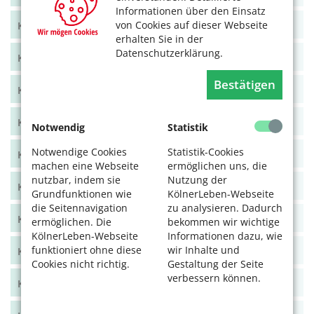
Informationen über den Einsatz
von Cookies auf dieser Webseite
KölnerLeben Juni/Juli 2021
erhalten Sie in der
Datenschutzerklärung.
KölnerLeben April/Mai 2021
Bestätigen
KölnerLeben Feb/März 2021
KölnerLeben Dez 20/Jan 21
Notwendig
Statistik
Notwendige Cookies
Statistik-Cookies
KölnerLeben Okt/Nov 2020
machen eine Webseite
ermöglichen uns, die
nutzbar, indem sie
Nutzung der
KölnerLeben Aug/Sept 2020
Grundfunktionen wie
KölnerLeben-Webseite
die Seitennavigation
zu analysieren. Dadurch
KölnerLeben Juni/Juli 2020
ermöglichen. Die
bekommen wir wichtige
KölnerLeben-Webseite
Informationen dazu, wie
funktioniert ohne diese
wir Inhalte und
KölnerLeben April/Mai 2020
Cookies nicht richtig.
Gestaltung der Seite
verbessern können.
KölnerLeben Feb/März 2020