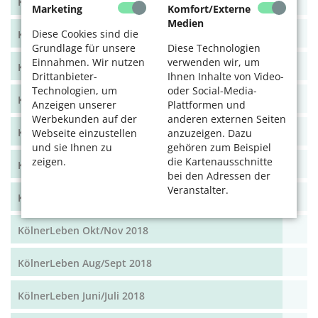
KölnerLeben Dez 19/Jan 20
Marketing
Komfort/Externe
Medien
Diese Cookies sind die
KölnerLeben Okt/Nov 19
Grundlage für unsere
Diese Technologien
Einnahmen. Wir nutzen
verwenden wir, um
KölnerLeben Aug/Sept 2019
Drittanbieter-
Ihnen Inhalte von Video-
Technologien, um
oder Social-Media-
KölnerLeben Juni/Juli 2019
Anzeigen unserer
Plattformen und
Werbekunden auf der
anderen externen Seiten
KölnerLeben April/Mai 2019
Webseite einzustellen
anzuzeigen. Dazu
und sie Ihnen zu
gehören zum Beispiel
zeigen.
die Kartenausschnitte
KölnerLeben Feb/März 2019
bei den Adressen der
Veranstalter.
KölnerLeben Dez 18/Jan 19
KölnerLeben Okt/Nov 2018
KölnerLeben Aug/Sept 2018
KölnerLeben Juni/Juli 2018