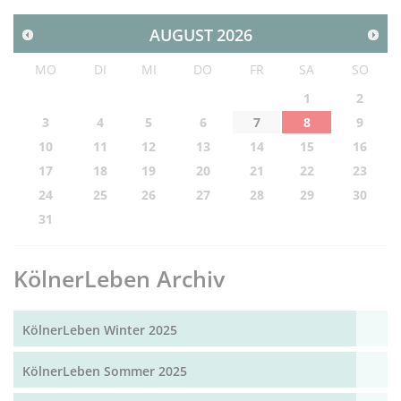
AUGUST
2026
MO
DI
MI
DO
FR
SA
SO
1
2
3
4
5
6
7
8
9
10
11
12
13
14
15
16
17
18
19
20
21
22
23
24
25
26
27
28
29
30
31
KölnerLeben Archiv
KölnerLeben Winter 2025
KölnerLeben Sommer 2025